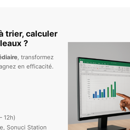
trier, calculer
bleaux ?
édiaire
, transformez
gagnez en efficacité.
5
– 12h)
e, Sonuci Station