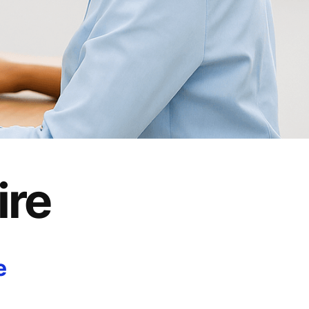
ire
e