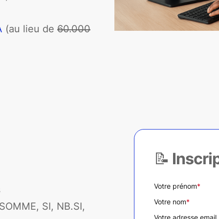
A
(au lieu de
60.000
📝 Inscri
Votre prénom
*
s
Votre nom
*
: SOMME, SI, NB.SI,
Votre adresse email