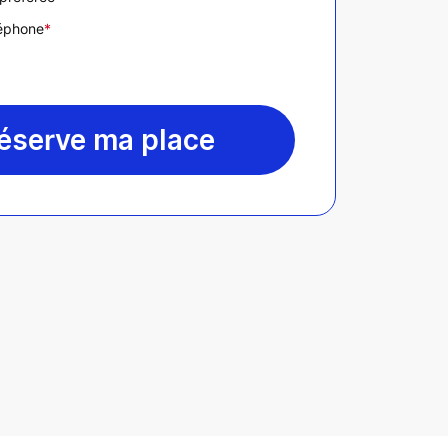
léphone
*
réserve ma place