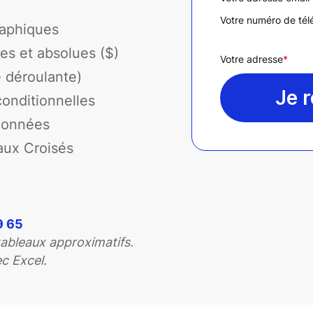
Votre numéro de té
raphiques
ves et absolues ($)
Votre adresse
*
e déroulante)
Je 
conditionnelles
 données
aux Croisés
9 65
ableaux approximatifs.
c Excel.