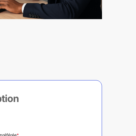
ption
 préférée
*